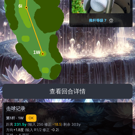
推杆等级 7
查看回合详情
击球记录
第1杆
· 1W
OK
距离
231.5y
(输入 250 修正
-18.5
) 剩余 303y
方向
+1.8度
(输入 R1/2 修正
-0.2
)