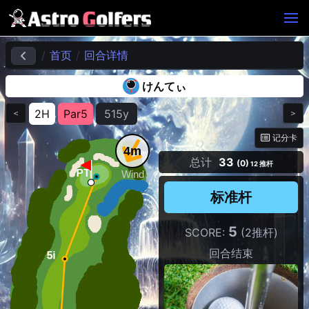
首页
回合详情
けんてぃ
2H
Par5
515y
＜
＞
记分卡
4m
总计
33
(0)
12 推杆
Wind
标准杆
5
SCORE:
(2推杆)
回合结束