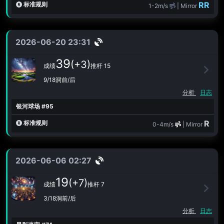
RR
标准规则
1-2m/s
| Mirror
2026-06-20 23:31
39
(+3)
成绩
推杆 15
9/18洞
前/后
分析
日志
银河球场 #95
R
标准规则
0-4m/s
| Mirror
2026-06-06 02:27
19
(+7)
成绩
推杆 7
3/18洞
前/后
分析
日志