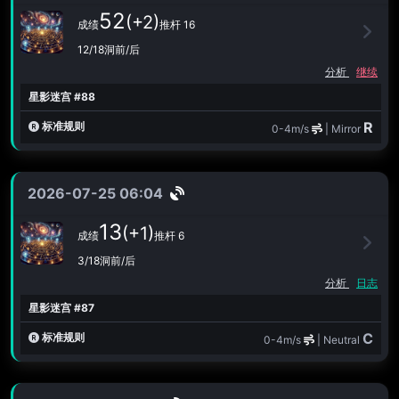
52
(+2)
成绩
推杆 16
12/18洞
前/后
分析
继续
星影迷宫 #88
R
标准规则
0-4m/s
| Mirror
2026-07-25 06:04
13
(+1)
成绩
推杆 6
3/18洞
前/后
分析
日志
星影迷宫 #87
C
标准规则
0-4m/s
| Neutral