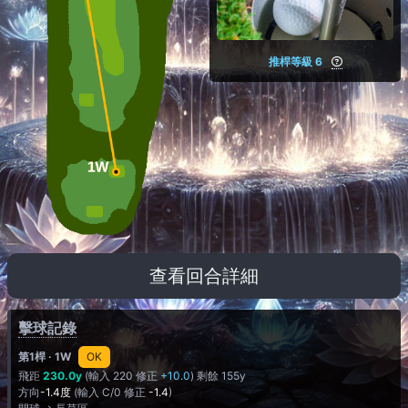
推桿等級 6
查看回合詳細
擊球記錄
第1桿
· 1W
OK
飛距
230.0y
(輸入 220 修正
+10.0
) 剩餘 155y
方向
-1.4度
(輸入 C/0 修正
-1.4
)