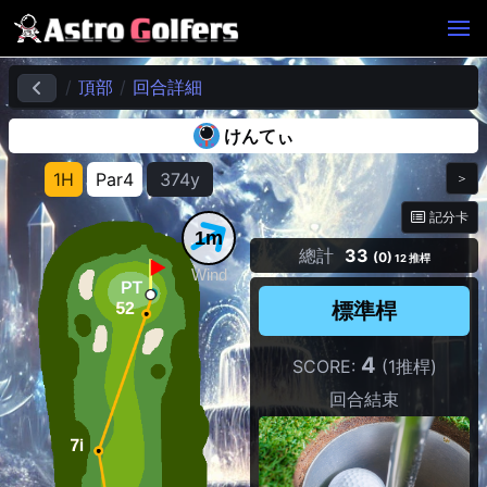
頂部
回合詳細
けんてぃ
1H
Par4
374y
＞
記分卡
1m
總計
33
(0)
12 推桿
Wind
標準桿
4
SCORE:
(1推桿)
回合結束