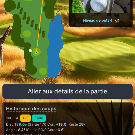
Niveau de putt 4
Aller aux détails de la partie
Historique des coups
1er
· 6i
OK
Fade
Dist.
189.0y
(Saisie 170 Corr.
+19.0
) Reste 28y
Angle
+8.4°
(Saisie R3/9 Corr.
-0.6
)