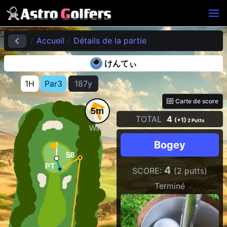
Accueil
Détails de la partie
けんてぃ
1H
Par3
187y
Carte de score
5m
TOTAL
4
(+1)
2 Putts
Wind
Bogey
4
SCORE:
(2 putts)
Terminé