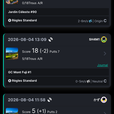
0/18Trous
A/R
Jardin Céleste #90
C
Règles Standard
2-6m/s
| Origin
2026-08-04 13:09
SH4M1
18
(-2)
Score
Putts 7
5/18Trous
A/R
Journal
GC Mont Fuji #1
C
Règles Standard
0-5m/s
| Neutral
2026-08-04 11:58
かず
5
(+1)
Score
Putts 2