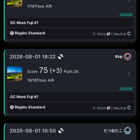
1/18Trous
A/R
Journal
GC Mont Fuji #1
C
Règles Standard
0-5m/s
| Neutral
2026-08-01 18:22
Kcp
75
(+3)
Score
Putts 26
18/18Trous
A/R
Journal
GC Mont Fuji #1
C
Règles Standard
0-5m/s
| Neutral
2026-08-01 10:50
たつおたこ