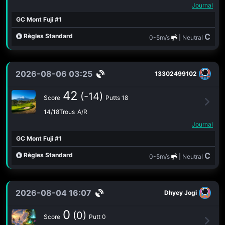
Journal
GC Mont Fuji #1
C
Règles Standard
0-5m/s
| Neutral
2026-08-06 03:25
13302499102
42
(-14)
Score
Putts 18
14/18Trous
A/R
Journal
GC Mont Fuji #1
C
Règles Standard
0-5m/s
| Neutral
2026-08-04 16:07
Dhyey Jogi
0
(0)
Score
Putt 0