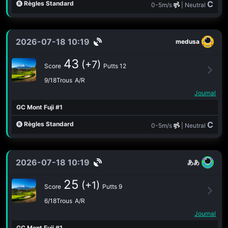
C
Règles Standard
0-5m/s
| Neutral
2026-07-18 10:19
medusa
43
(+7)
Score
Putts 12
9/18Trous
A/R
Journal
GC Mont Fuji #1
C
Règles Standard
0-5m/s
| Neutral
2026-07-18 10:19
ああ
25
(+1)
Score
Putts 9
6/18Trous
A/R
Journal
GC Mont Fuji #1