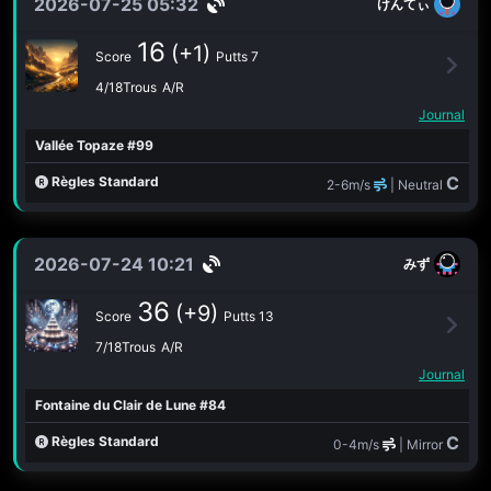
2026-07-25 05:32
けんてぃ
16
(+1)
Score
Putts 7
4/18Trous
A/R
Journal
Vallée Topaze #99
C
Règles Standard
2-6m/s
| Neutral
2026-07-24 10:21
みず
36
(+9)
Score
Putts 13
7/18Trous
A/R
Journal
Fontaine du Clair de Lune #84
C
Règles Standard
0-4m/s
| Mirror