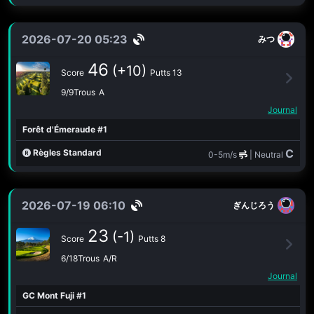
2026-07-20 05:23
みつ
46
(+10)
Score
Putts 13
9/9Trous
A
Journal
Forêt d'Émeraude #1
C
Règles Standard
0-5m/s
| Neutral
2026-07-19 06:10
ぎんじろう
23
(-1)
Score
Putts 8
6/18Trous
A/R
Journal
GC Mont Fuji #1