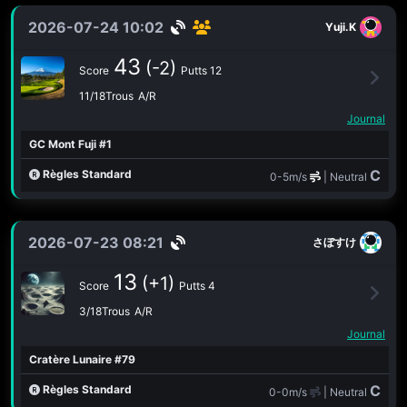
2026-07-24 10:02
Yuji.K
43
(-2)
Score
Putts 12
11/18Trous
A/R
Journal
GC Mont Fuji #1
C
Règles Standard
0-5m/s
| Neutral
2026-07-23 08:21
さぼすけ
13
(+1)
Score
Putts 4
3/18Trous
A/R
Journal
Cratère Lunaire #79
C
Règles Standard
0-0m/s
| Neutral