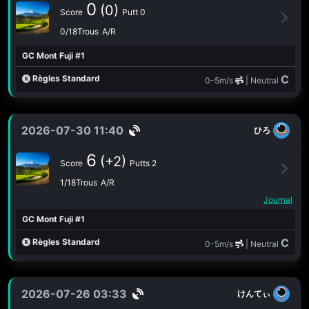
0
(0)
Score
Putt 0
0/18Trous
A/R
GC Mont Fuji #1
C
Règles Standard
0-5m/s
| Neutral
2026-07-30 11:40
ひろ
6
(+2)
Score
Putts 2
1/18Trous
A/R
Journal
GC Mont Fuji #1
C
Règles Standard
0-5m/s
| Neutral
2026-07-26 03:33
けんてぃ