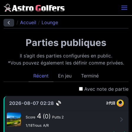
Accueil
Lounge
Parties publiques
Il s’agit des parties configurées en public.
*Vous pouvez également les définir comme privées.
Récent
En jeu
Terminé
Avec note de partie
2026-08-07 02:28
2代目
4
(0)
Score
Putts 2
1/18Trous
A/R