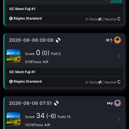
Journal
GC Mont Fuji #1
C
Règles Standard
0-5m/s
| Neutral
2026-08-06 09:08
ゆう
0
(0)
Score
Putt 0
0/18Trous
A/R
GC Mont Fuji #1
C
Règles Standard
0-5m/s
| Neutral
2026-08-06 07:51
sky
34
(-6)
Score
Putts 15
10/18Trous
A/R