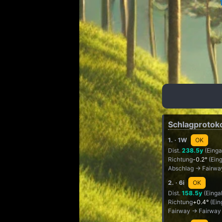
Schlagprotoko
1.
· 1W
OK
Dist.
238.5y
(Einga
Richtung
-0.2°
(Eing
Abschlag → Fairwa
2.
· 6i
OK
Dist.
158.5y
(Einga
Richtung
+0.4°
(Ein
Fairway → Fairway