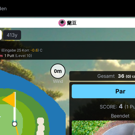
den
蘭豆
413y
y
(Eingabe 25 Korr.
-0.6
) C
3m
1 Putt
(Level 10)
0m
Gesamt
36
(0)
12
Wind
Par
4
SCORE:
(1 Pu
Beendet