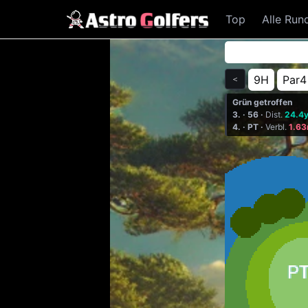
Top
Alle Run
9H
Par4
＜
Grün getroffen
3. · 56 ·
Dist.
24.4
4. · PT ·
Verbl.
1.6