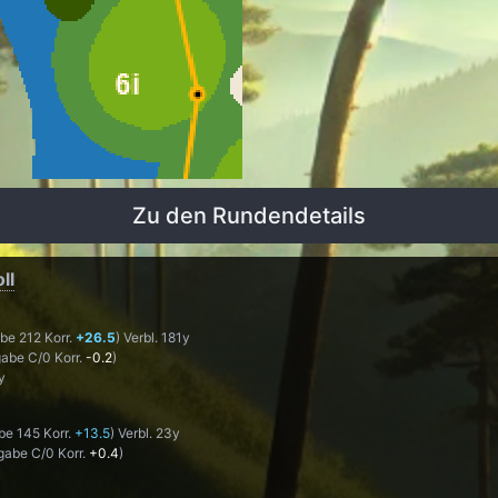
Zu den Rundendetails
ll
be 212 Korr.
+26.5
) Verbl. 181y
abe C/0 Korr.
-0.2
)
y
be 145 Korr.
+13.5
) Verbl. 23y
gabe C/0 Korr.
+0.4
)