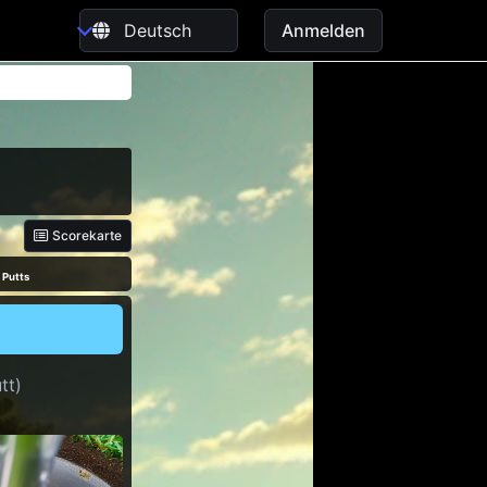
Anmelden
Scorekarte
 Putts
tt)