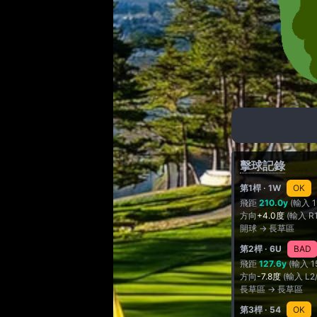
擊球記錄
第1桿
· 1W
OK
飛距
210.0y
(輸入 
方向
+4.0度
(輸入 R
開球 → 長草區
第2桿
· 6U
BAD
飛距
127.6y
(輸入 1
方向
-7.8度
(輸入 L2
長草區 → 長草區
第3桿
· 54
OK