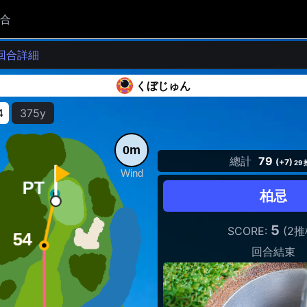
合
回合詳細
くぼじゅん
4
375y
0m
總計
79
(+7)
29
Wind
柏忌
5
SCORE:
(2推
回合結束