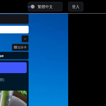
登入
＞
記分卡
 推桿
桿)