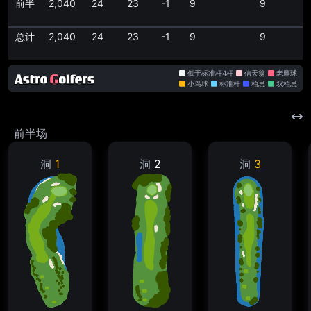
前半
2,040
24
23
-1
9
9
总计
2,040
24
23
-1
9
9
低于标准杆4杆
信天翁
老鹰球
小鸟球
标准杆
柏忌
双柏忌
前半场
洞
1
洞
2
洞
3