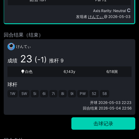
C
Axis Rarity: Neutral
发现者
けんてぃ
@
2026-05-03
回合结果（结束）
けんてぃ
23
(-1)
成绩
推杆 9
白色
6,143y
6/18洞
球杆
1W
5W
5i
6i
7i
8i
9i
PW
52
58
开球
2026-05-03 22:23
回合结束
2026-05-04 22:56
击球记录