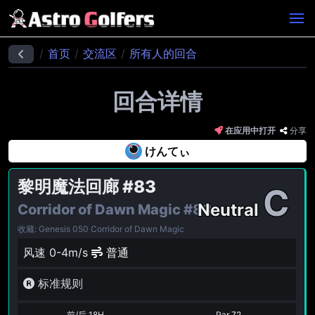
首页
交流区
所有人的回合
回合详情
在应用中打开
分享
けんてぃ
黎明魔法回廊
#83
C
Neutral
Corridor of Dawn Magic
#83
收藏: Genesis 050 Corridor of Dawn Magic
风速 0-4m/s
普通
标准规则
前/后 18H
Par
72