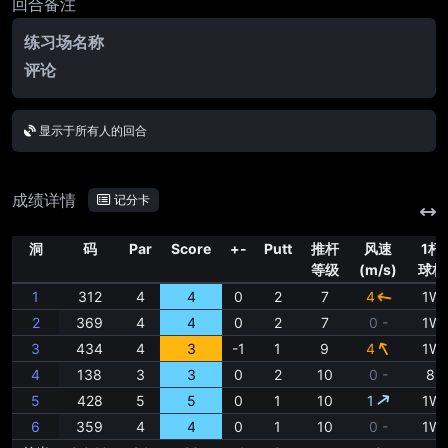
回合备注
练习场名称
评论
显示于所有人的回合
成绩详情
记分卡
洞
码
Par
Score
+-
Putt
推杆
风速
1杆
等级
(m/s)
球杆
1
312
4
4
0
2
7
4
1W
2
369
4
4
0
2
7
0 -
1W
3
434
4
3
-1
1
9
4
1W
4
138
3
3
0
2
10
0 -
8i
5
428
5
5
0
1
10
1
1W
6
359
4
4
0
1
10
0 -
1W