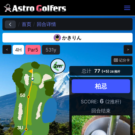
首页
回合详情
かきりん
4H
Par5
531y
＜
＞
记分卡
2m
总计
77
(+5)
28 推杆
Wind
柏忌
6
SCORE:
(2推杆)
回合结束