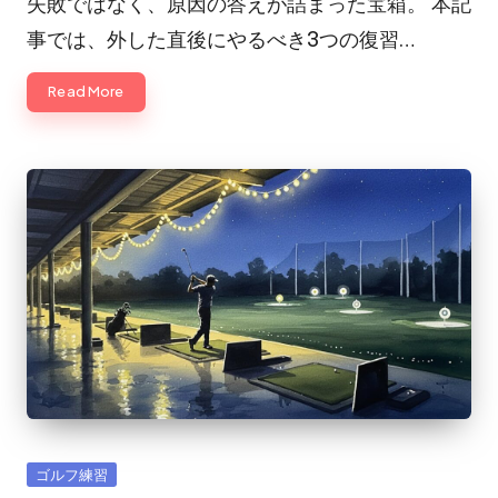
失敗ではなく、原因の答えが詰まった宝箱。 本記
事では、外した直後にやるべき3つの復習…
Read More
Posted
ゴルフ練習