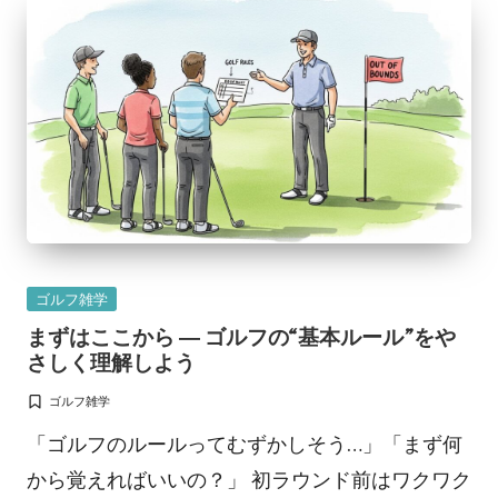
Posted
ゴルフ雑学
in
まずはここから ― ゴルフの“基本ルール”をや
さしく理解しよう
ゴルフ雑学
Posted
in
「ゴルフのルールってむずかしそう…」「まず何
から覚えればいいの？」 初ラウンド前はワクワク