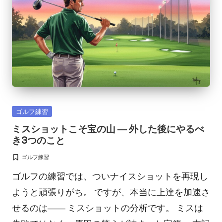
Posted
ゴルフ練習
in
ミスショットこそ宝の山 ― 外した後にやるべ
き3つのこと
ゴルフ練習
Posted
in
ゴルフの練習では、ついナイスショットを再現し
ようと頑張りがち。 ですが、本当に上達を加速さ
せるのは―― ミスショットの分析です。 ミスは