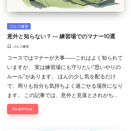
Posted
ゴルフ練習
in
意外と知らない？ ― 練習場でのマナー10選
ゴルフ練習
Posted
in
コースではマナーが大事――これはよく知られて
いますが、 実は練習場にも守りたい“思いやりの
ルール”があります。 ほんの少し気を配るだけ
で、周りも自分も気持ちよく過ごせる場所になり
ます。 この記事では、意外と見落とされがち…
Read More