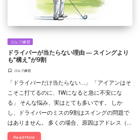
Posted
ゴルフ練習
in
ドライバーが当たらない理由 ― スイングより
も“構え”が9割
ゴルフ練習
Posted
in
「ドライバーだけ当たらない…」 「アイアンはそ
こそこ打てるのに、1Wになると急に不安にな
る」 そんな悩み、実はとても多いです。 しか
し、ドライバーのミスの9割はスイングの問題で
はありません。 多くの場合、原因はアドレス（…
Read More