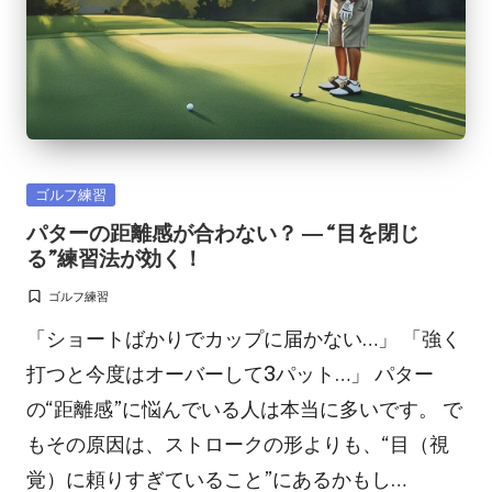
Posted
ゴルフ練習
in
パターの距離感が合わない？ ― “目を閉じ
る”練習法が効く！
ゴルフ練習
Posted
in
「ショートばかりでカップに届かない…」 「強く
打つと今度はオーバーして3パット…」 パター
の“距離感”に悩んでいる人は本当に多いです。 で
もその原因は、ストロークの形よりも、“目（視
覚）に頼りすぎていること”にあるかもし…