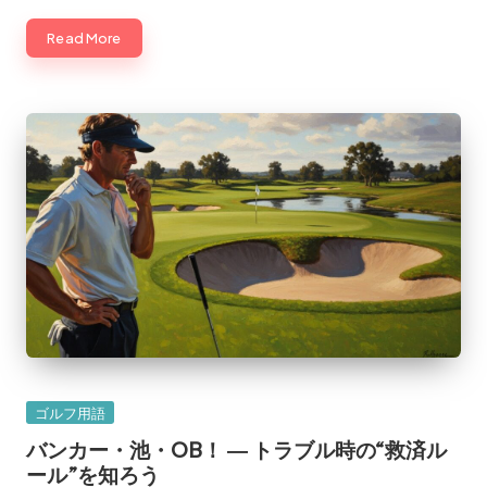
Read More
Posted
ゴルフ用語
in
バンカー・池・OB！ ― トラブル時の“救済ル
ール”を知ろう