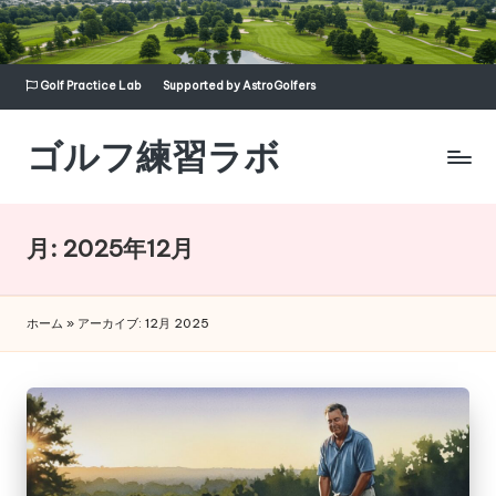
Skip
to
Golf Practice Lab
Supported by AstroGolfers
content
ゴルフ練習ラボ
Supported
by
月:
2025年12月
AstroGolfers
ホーム
»
アーカイブ: 12月 2025