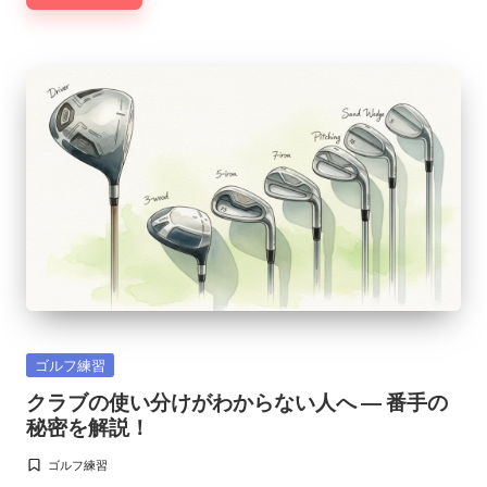
Posted
ゴルフ練習
in
クラブの使い分けがわからない人へ ― 番手の
秘密を解説！
ゴルフ練習
Posted