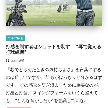
Posted
ゴルフ練習
in
打感を制す者はショットを制す ― “耳で覚える
打球練習”
ゴルフ練習
Posted
in
「芯でとらえたときの気持ちよさ」を言葉にする
のは難しいですが、 誰もがはっきりと分かるはず
です。 その感覚を研ぎ澄ますために重要なのが、
打感と打音。 スイングフォームをいくら整えて
も、 “どんな音がしたか”を意識していな…