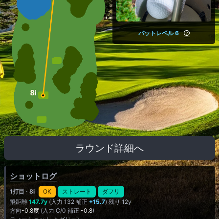
パットレベル 6
ラウンド詳細へ
ショットログ
1打目
· 8i
OK
ストレート
ダフリ
飛距離
147.7y
(入力 132 補正
+15.7
) 残り 12y
方向
-0.8度
(入力 C/0 補正
-0.8
)