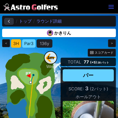
トップ
ラウンド詳細
かきりん
3H
Par3
136y
＜
＞
スコアカード
4m
TOTAL
77
(+5)
28 パット
Wind
パー
3
SCORE:
(2パット)
ホールアウト