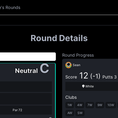
e's Rounds
Round Details
Round Progress
C
Sean
Neutral
12
(-1)
Score
Putts 3
White
Clubs
1W
4W
7W
9W
10W
Par
72
AW
SW