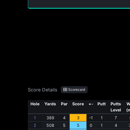
Score Details
Scorecard
Hole
Yards
Par
Score
+-
Putt
Putts
W
Level
(
1
389
4
3
-1
1
7
2
508
5
5
0
1
4