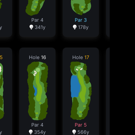
Par 4
Par 3
Par 4
y
341y
178y
339y
5
Hole
16
Hole
17
Hole
18
Par 4
Par 5
Par 4
y
354y
566y
363y