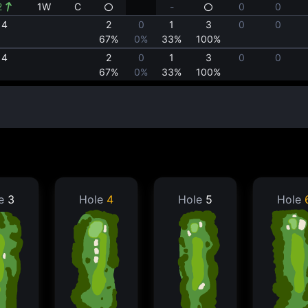
2
1W
C
-
0
0
4
2
0
1
3
0
0
67%
0%
33%
100%
4
2
0
1
3
0
0
67%
0%
33%
100%
le
3
Hole
4
Hole
5
Hole