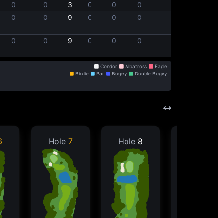
0
0
3
0
0
0
0
0
0
9
0
0
0
0
0
0
9
0
0
0
0
Condor
Albatross
Eagle
Birdie
Par
Bogey
Double Bogey
6
Hole
7
Hole
8
Hole
9