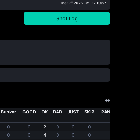
Tee Off
2026-05-22 10:57
Shot Log
Bunker
GOOD
OK
BAD
JUST
SKIP
RANDOM
0
0
2
0
0
0
0
0
0
4
0
0
0
0