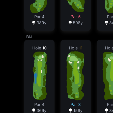
Par 4
Par 5
Par
389y
508y
3
BN
Hole
10
Hole
11
Hol
Par 4
Par 3
Par
369y
156y
3