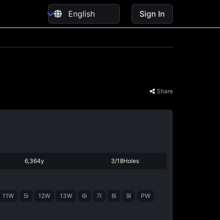
Sign In
Share
6,364y
3/18Holes
11W
5i
12W
13W
6i
7i
8i
9i
PW