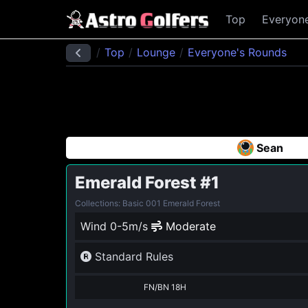
Top
Everyon
Top
Lounge
Everyone's Rounds
Sean
Emerald Forest
#1
Collections: Basic 001 Emerald Forest
Wind 0-5m/s
Moderate
Standard Rules
FN/BN 18H