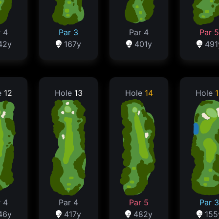
 4
Par 3
Par 4
Par 5
42y
167y
401y
491
e
12
Hole
13
Hole
14
Hole
1
 4
Par 4
Par 5
Par 3
46y
417y
482y
155