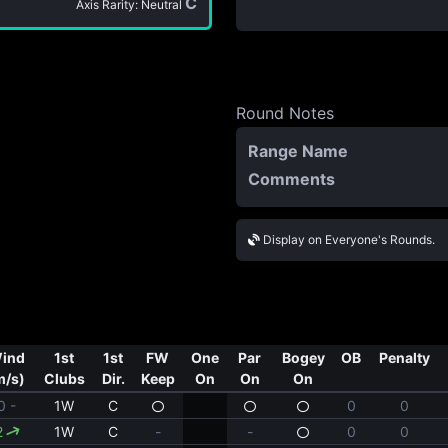
C
Axis Rarity: Neutral
Round Notes
Range Name
Comments
Display on Everyone's Rounds.
ind
1st
1st
FW
One
Par
Bogey
OB
Penalty
m/s)
Clubs
Dir.
Keep
On
On
On
0 -
1W
C
0
0
2
1W
C
-
-
0
0