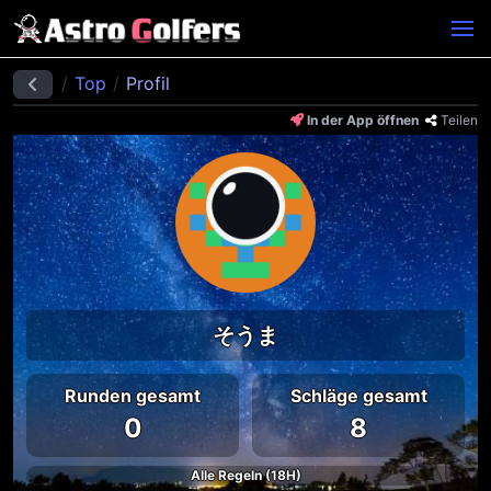
Top
Profil
In der App öffnen
Teilen
そうま
Runden gesamt
Schläge gesamt
0
8
Alle Regeln (18H)