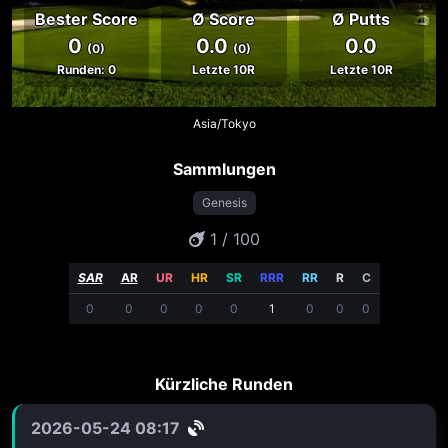
Bester Score
Ø Score
Ø Putts
0
0.0
0.0
(0)
(0)
Runden: 0
Letzte 10R
Letzte 10R
Asia/Tokyo
Sammlungen
Genesis
1 / 100
SAR
AR
UR
HR
SR
RRR
RR
R
C
0
0
0
0
0
1
0
0
0
Kürzliche Runden
2026-05-24 08:17