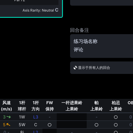
C
Axis Rarity: Neutral
回合备注
练习场名称
评论
显示于所有人的回合
风速
1杆
1杆
FW
一杆进果岭
帕
柏忌
O
(m/s)
球杆
方向
保持
上果岭
上果岭
上果岭
3
1W
L3
-
-
0
5
5W
C
0
0 -
8i
L2
-
-
0