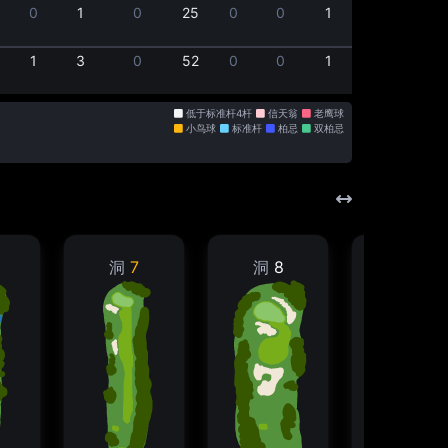
0
1
0
25
0
0
1
0
1
3
0
52
0
0
1
0
低于标准杆4杆
信天翁
老鹰球
小鸟球
标准杆
柏忌
双柏忌
洞
7
洞
8
洞
9