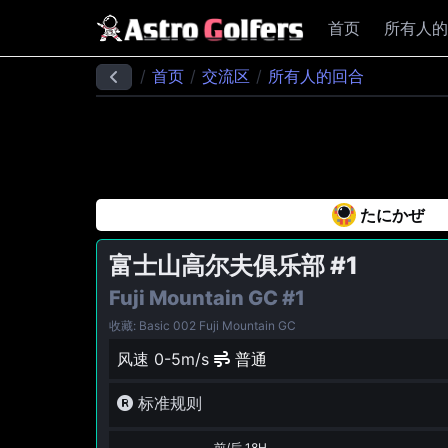
首页
所有人的
首页
交流区
所有人的回合
たにかぜ
富士山高尔夫俱乐部
#1
Fuji Mountain GC
#1
收藏: Basic 002 Fuji Mountain GC
风速 0-5m/s
普通
标准规则
前/后 18H