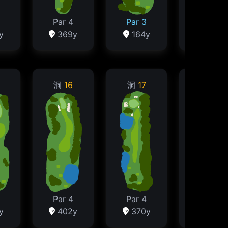
Par 4
Par 3
Par 5
y
369y
164y
470y
洞
16
洞
17
洞
18
Par 4
Par 4
Par 5
y
402y
370y
457y