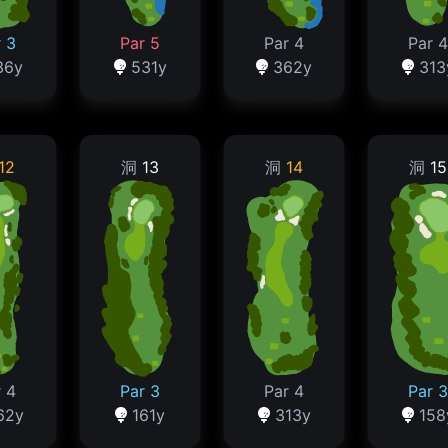
 3
Par 5
Par 4
Par 4
36y
531y
362y
313
12
洞
13
洞
14
洞
15
 4
Par 3
Par 4
Par 3
62y
161y
313y
158