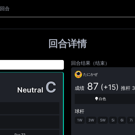
回合
回合详情
回合结果（结束）
たにかぜ
C
87
(+15)
成绩
推杆 3
Neutral
白色
球杆
1W
3W
5W
5i
6i
7i
Par
72