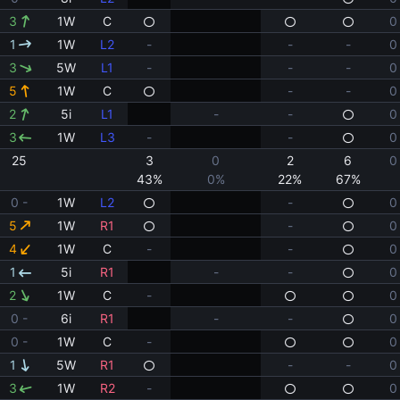
3
1W
C
0
1
1W
L2
-
-
-
0
3
5W
L1
-
-
-
0
5
1W
C
-
-
0
2
5i
L1
-
-
0
3
1W
L3
-
-
0
25
3
0
2
6
0
43%
0%
22%
67%
0 -
1W
L2
-
0
5
1W
R1
-
0
4
1W
C
-
-
0
1
5i
R1
-
-
0
2
1W
C
-
0
0 -
6i
R1
-
-
0
0 -
1W
C
-
0
1
5W
R1
-
-
0
3
1W
R2
-
0