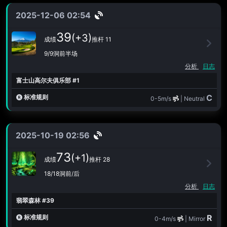
2025-12-06 02:54
39
(+3)
成绩
推杆 11
9/9洞
前半场
分析
日志
富士山高尔夫俱乐部 #1
C
标准规则
0-5m/s
| Neutral
2025-10-19 02:56
73
(+1)
成绩
推杆 28
18/18洞
前/后
分析
日志
翡翠森林 #39
R
标准规则
0-4m/s
| Mirror