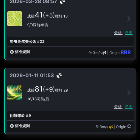
2026-03-28 08:57
41
(+5)
成绩
推杆 13
9/9洞
前半场
分析
日志
野餐高尔夫公园 #22
RRR
标准规则
0-3m/s
| Origin
2026-01-11 01:53
81
(+9)
成绩
推杆 29
18/18洞
前/后
分析
日志
闪耀果岭 #9
C
标准规则
5-9m/s
| Origin