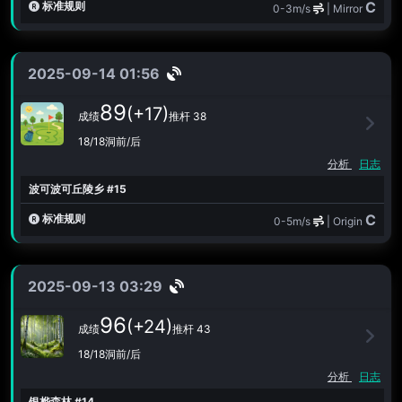
C
标准规则
0-3m/s
| Mirror
2025-09-14 01:56
89
(+17)
成绩
推杆 38
18/18洞
前/后
分析
日志
波可波可丘陵乡 #15
C
标准规则
0-5m/s
| Origin
2025-09-13 03:29
96
(+24)
成绩
推杆 43
18/18洞
前/后
分析
日志
银桦森林 #14