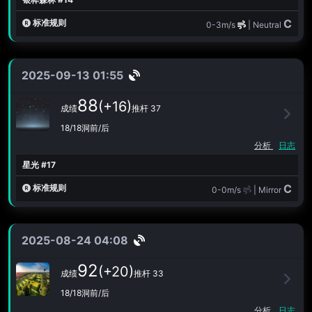
C
标准规则
0-3m/s
| Neutral
2025-09-13 01:55
88
(+16)
成绩
推杆 37
18/18洞
前/后
分析
日志
星光 #17
C
标准规则
0-0m/s
| Mirror
2025-08-24 04:08
92
(+20)
成绩
推杆 33
18/18洞
前/后
分析
日志