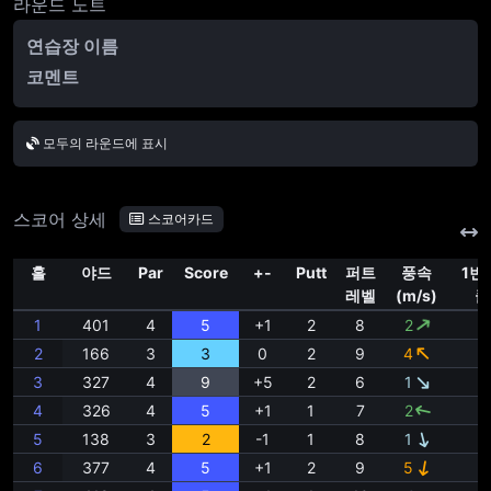
라운드 노트
연습장 이름
코멘트
모두의 라운드에 표시
스코어 상세
스코어카드
홀
야드
Par
Score
+-
Putt
퍼트
풍속
1번
레벨
(m/s)
클
1
401
4
5
+1
2
8
2
1
2
166
3
3
0
2
9
4
4
3
327
4
9
+5
2
6
1
1
4
326
4
5
+1
1
7
2
1
5
138
3
2
-1
1
8
1
7
6
377
4
5
+1
2
9
5
4