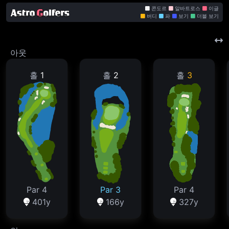
콘도르
알바트로스
이글
버디
파
보기
더블 보기
아웃
홀
1
홀
2
홀
3
Par 4
Par 3
Par 4
401y
166y
327y