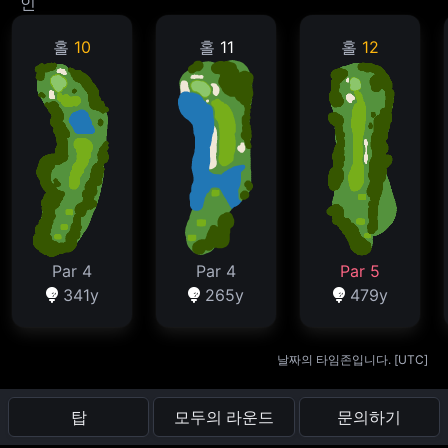
인
홀
10
홀
11
홀
12
Par 4
Par 4
Par 5
341y
265y
479y
날짜의 타임존입니다. [
UTC
]
탑
모두의 라운드
문의하기