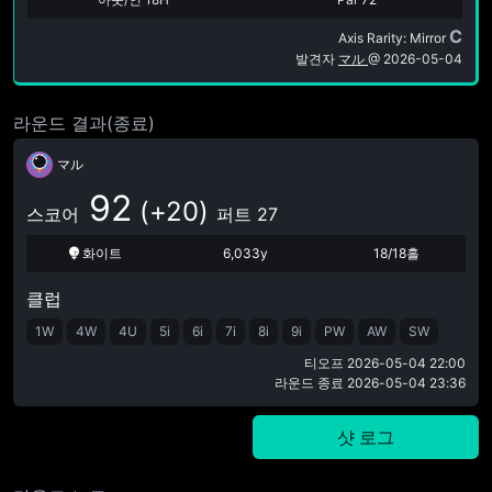
C
Axis Rarity: Mirror
발견자
マル
@
2026-05-04
라운드 결과(종료)
マル
92
(+20)
스코어
퍼트 27
화이트
6,033y
18/18홀
클럽
1W
4W
4U
5i
6i
7i
8i
9i
PW
AW
SW
티오프
2026-05-04 22:00
라운드 종료
2026-05-04 23:36
샷 로그