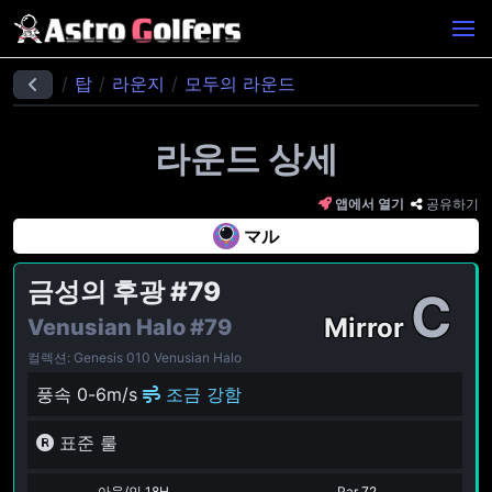
탑
라운지
모두의 라운드
라운드 상세
앱에서 열기
공유하기
マル
금성의 후광
#79
C
Mirror
Venusian Halo
#79
컬렉션: Genesis 010 Venusian Halo
풍속 0-6m/s
조금 강함
표준 룰
아웃/인 18H
Par
72