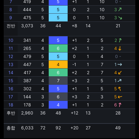
7
419
4
5
+1
1
10
0 -
1
8
444
5
5
0
2
10
3
1
9
475
5
5
0
1
10
3
1
전반
3,073
36
44
+8
14
21
10
341
4
5
+1
2
5
2
1
11
265
4
6
+2
1
2
4
1
12
479
5
5
0
1
4
0 -
1
13
447
5
4
-1
1
7
1
1
14
417
4
6
+2
2
7
4
1
15
387
4
7
+3
2
5
1
1
16
302
4
5
+1
1
5
5
1
17
144
3
6
+3
2
3
5
6
18
178
3
4
+1
1
2
6
5
후반
2,960
36
48
+12
13
28
총합
6,033
72
92
+20
27
49