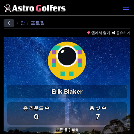
탑
프로필
앱에서 열기
공유하기
Erik Blaker
총 라운드 수
총 샷 수
0
7
모든 룰 (18H)