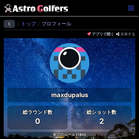
トップ
プロフィール
アプリで開く
共有する
maxdupalus
総ラウンド数
総ショット数
0
2
全てのルール (18H)