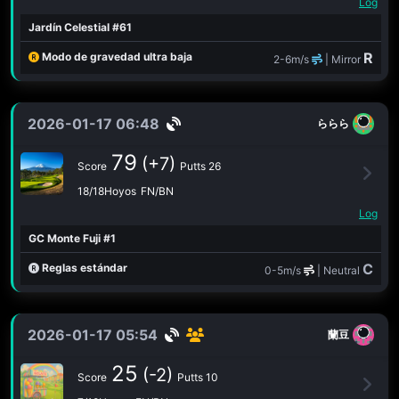
Log
Jardín Celestial #61
R
Modo de gravedad ultra baja
2-6m/s
| Mirror
2026-01-17 06:48
ららら
79
(+7)
Score
Putts 26
18/18Hoyos
FN/BN
Log
GC Monte Fuji #1
C
Reglas estándar
0-5m/s
| Neutral
2026-01-17 05:54
蘭豆
25
(-2)
Score
Putts 10