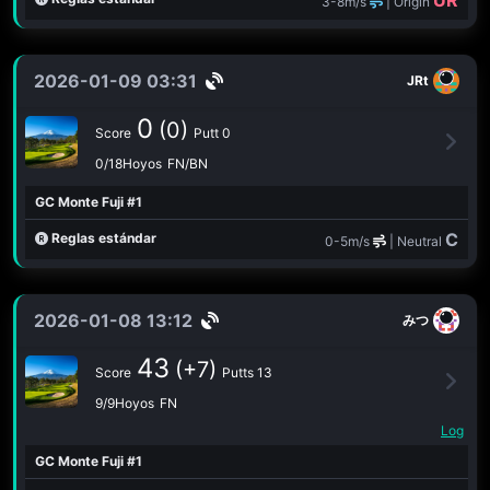
UR
3-8m/s
| Origin
2026-01-09 03:31
JRt
0
(0)
Score
Putt 0
0/18Hoyos
FN/BN
GC Monte Fuji #1
C
Reglas estándar
0-5m/s
| Neutral
2026-01-08 13:12
みつ
43
(+7)
Score
Putts 13
9/9Hoyos
FN
Log
GC Monte Fuji #1