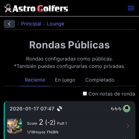
Principal
Lounge
Rondas Públicas
Rondas configuradas como públicas.
*También puedes configurarlas como privadas.
Reciente
En juego
Completado
Con notas de ronda
2026-01-17 07:47
ららら
2
(-2)
Score
Putt 1
1/18Hoyos
FN/BN