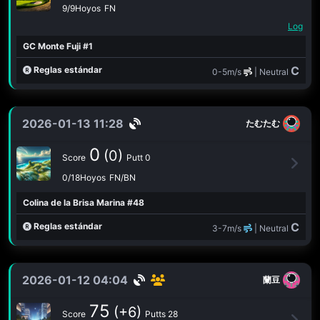
9/9Hoyos
FN
Log
GC Monte Fuji #1
C
Reglas estándar
0-5m/s
| Neutral
2026-01-13 11:28
たむたむ
0
(0)
Score
Putt 0
0/18Hoyos
FN/BN
Colina de la Brisa Marina #48
C
Reglas estándar
3-7m/s
| Neutral
2026-01-12 04:04
蘭豆
75
(+6)
Score
Putts 28