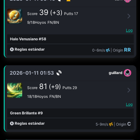
39
(+3)
Score
Putts 17
9/18Hoyos
FN/BN
Log
Halo Venusiano #58
RR
Reglas estándar
0-6m/s
| Origin
2026-01-11 01:53
guillard
81
(+9)
Score
Putts 29
18/18Hoyos
FN/BN
Log
Green Brillante #9
C
Reglas estándar
5-9m/s
| Origin