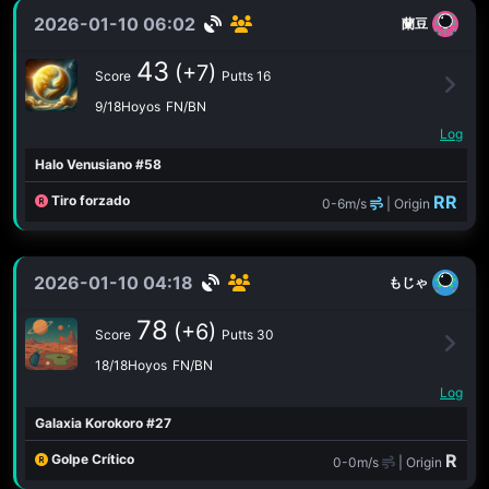
2026-01-10 06:02
蘭豆
43
(+7)
Score
Putts 16
9/18Hoyos
FN/BN
Log
Halo Venusiano #58
RR
Tiro forzado
0-6m/s
| Origin
2026-01-10 04:18
もじゃ
78
(+6)
Score
Putts 30
18/18Hoyos
FN/BN
Log
Galaxia Korokoro #27
R
Golpe Crítico
0-0m/s
| Origin