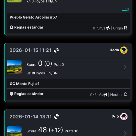
7/18Hoyos
FN/BN
Log
Pueblo Gelato Arcoíris #57
R
Reglas estándar
0-5m/s
| Origin
2026-01-15 11:21
Ueda
0
(0)
Score
Putt 0
0/18Hoyos
FN/BN
GC Monte Fuji #1
C
Reglas estándar
0-5m/s
| Neutral
2026-01-14 13:11
みつ
48
(+12)
Score
Putts 16