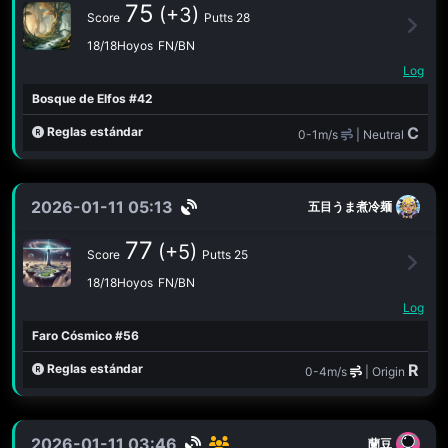
75
(+3)
Score
Putts 28
18/18Hoyos
FN/BN
Log
Bosque de Elfos #42
C
Reglas estándar
0-1m/s
| Neutral
2026-01-11 05:13
五目うま煮冷麺
77
(+5)
Score
Putts 25
18/18Hoyos
FN/BN
Log
Faro Cósmico #56
R
Reglas estándar
0-4m/s
| Origin
2026-01-11 03:46
蘭豆