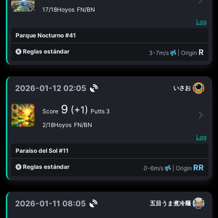
17/18Hoyos
FN/BN
Log
Parque Nocturno #41
R
Reglas estándar
3-7m/s
| Origin
2026-01-12 02:05
いさお
9
(+1)
Score
Putts 3
2/18Hoyos
FN/BN
Log
Paraíso del Sol #11
RR
Reglas estándar
0-6m/s
| Origin
2026-01-11 08:05
五目うま煮冷麺