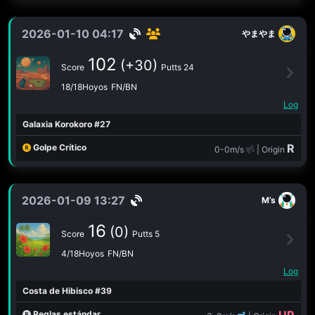
2026-01-10 04:17
やまやま
102
(+30)
Score
Putts 24
18/18Hoyos
FN/BN
Log
Galaxia Korokoro #27
R
Golpe Crítico
0-0m/s
| Origin
2026-01-09 13:27
M’s
16
(0)
Score
Putts 5
4/18Hoyos
FN/BN
Log
Costa de Hibisco #39
Reglas estándar