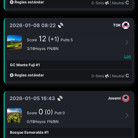
C
Reglas estándar
0-5m/s
| Neutral
2026-01-08 08:22
TOK
12
(+1)
Score
Putts 5
3/18Hoyos
FN/BN
Log
GC Monte Fuji #1
C
Reglas estándar
0-5m/s
| Neutral
2026-01-05 16:43
Josemi
0
(0)
Score
Putt 0
0/18Hoyos
FN/BN
Bosque Esmeralda #1