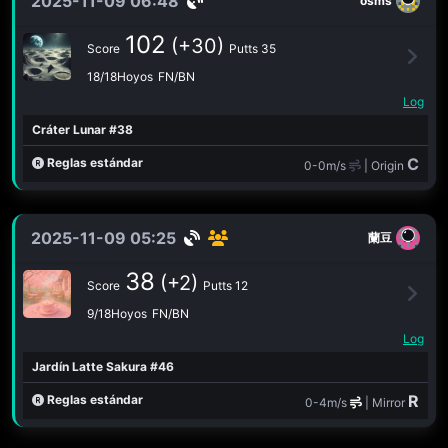
2025-11-09 06:48
osms
102
(+30)
Score
Putts 35
18/18Hoyos
FN/BN
Log
Cráter Lunar #38
C
Reglas estándar
0-0m/s
| Origin
2025-11-09 05:25
蘭豆
38
(+2)
Score
Putts 12
9/18Hoyos
FN/BN
Log
Jardín Latte Sakura #46
R
Reglas estándar
0-4m/s
| Mirror