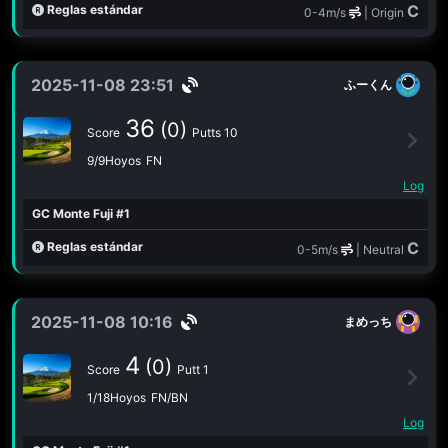
C
Reglas estándar
0-4m/s
| Origin
2025-11-08 23:51
ふーくん
36
(0)
Score
Putts 10
9/9Hoyos
FN
Log
GC Monte Fuji #1
C
Reglas estándar
0-5m/s
| Neutral
2025-11-08 10:16
まめっち
4
(0)
Score
Putt 1
1/18Hoyos
FN/BN
Log