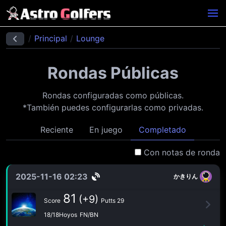
Principal
Lounge
Rondas Públicas
Rondas configuradas como públicas.
*También puedes configurarlas como privadas.
Reciente
En juego
Completado
Con notas de ronda
2025-11-16 02:23
かきりん
81
(+9)
Score
Putts 29
18/18Hoyos
FN/BN