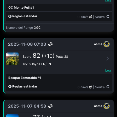
Log
GC Monte Fuji #1
C
Reglas estándar
0-5m/s
| Neutral
Nombre del Rango
OGC
2025-11-08 07:03
osms
82
(+10)
Score
Putts 28
18/18Hoyos
FN/BN
Log
Bosque Esmeralda #1
C
Reglas estándar
0-5m/s
| Neutral
2025-11-07 04:58
osms