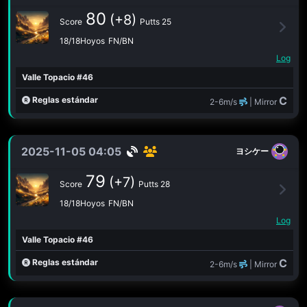
80
(+8)
Score
Putts 25
18/18Hoyos
FN/BN
Log
Valle Topacio #46
C
Reglas estándar
2-6m/s
| Mirror
2025-11-05 04:05
ヨシケー
79
(+7)
Score
Putts 28
18/18Hoyos
FN/BN
Log
Valle Topacio #46
C
Reglas estándar
2-6m/s
| Mirror