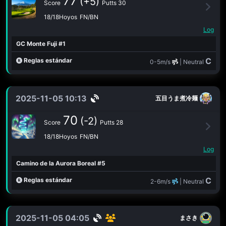
77
(+5)
Score
Putts 30
18/18Hoyos
FN/BN
Log
GC Monte Fuji #1
C
Reglas estándar
0-5m/s
| Neutral
2025-11-05 10:13
五目うま煮冷麺
70
(-2)
Score
Putts 28
18/18Hoyos
FN/BN
Log
Camino de la Aurora Boreal #5
C
Reglas estándar
2-6m/s
| Neutral
2025-11-05 04:05
まさき