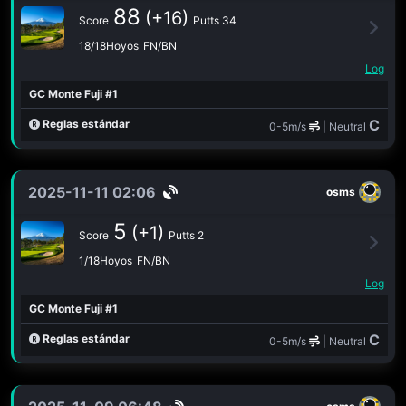
88
(+16)
Score
Putts 34
18/18Hoyos
FN/BN
Log
GC Monte Fuji #1
C
Reglas estándar
0-5m/s
| Neutral
2025-11-11 02:06
osms
5
(+1)
Score
Putts 2
1/18Hoyos
FN/BN
Log
GC Monte Fuji #1
C
Reglas estándar
0-5m/s
| Neutral