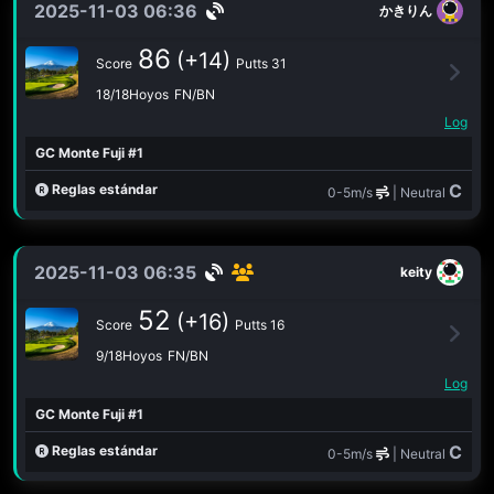
2025-11-03 06:36
かきりん
86
(+14)
Score
Putts 31
18/18Hoyos
FN/BN
Log
GC Monte Fuji #1
C
Reglas estándar
0-5m/s
| Neutral
2025-11-03 06:35
keity
52
(+16)
Score
Putts 16
9/18Hoyos
FN/BN
Log
GC Monte Fuji #1
C
Reglas estándar
0-5m/s
| Neutral