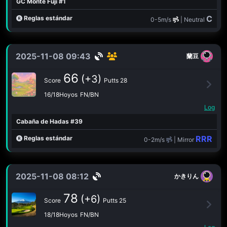
GC Monte Fuji #1
C
Reglas estándar
0-5m/s
| Neutral
2025-11-08 09:43
蘭豆
66
(+3)
Score
Putts 28
16/18Hoyos
FN/BN
Log
Cabaña de Hadas #39
RRR
Reglas estándar
0-2m/s
| Mirror
2025-11-08 08:12
かきりん
78
(+6)
Score
Putts 25
18/18Hoyos
FN/BN