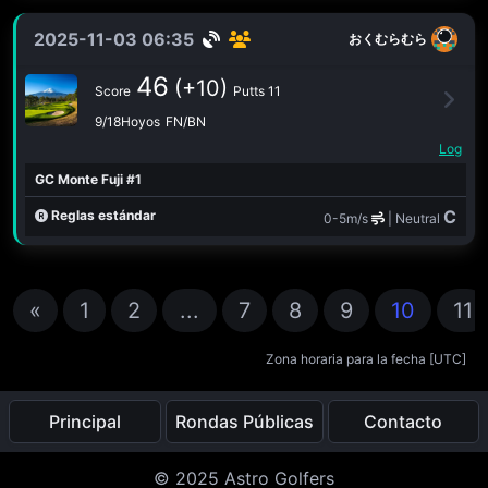
2025-11-03 06:35
おくむらむら
46
(+10)
Score
Putts 11
9/18Hoyos
FN/BN
Log
GC Monte Fuji #1
C
Reglas estándar
0-5m/s
| Neutral
«
1
2
...
7
8
9
10
11
Zona horaria para la fecha [
UTC
]
Principal
Rondas Públicas
Contacto
© 2025 Astro Golfers