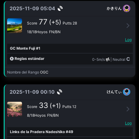
2025-11-09 05:04
かきりん
77
(+5)
Score
Putts 28
18/18Hoyos
FN/BN
Log
GC Monte Fuji #1
C
Reglas estándar
0-5m/s
| Neutral
Nombre del Rango
OGC
2025-11-09 00:10
けんてぃ
33
(+1)
Score
Putts 12
8/18Hoyos
FN/BN
Log
Links de la Pradera Nadeshiko #49