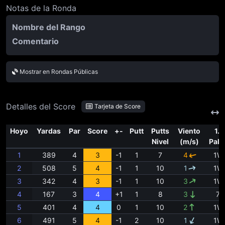
Notas de la Ronda
Nombre del Rango
Comentario
Mostrar en Rondas Públicas
Detalles del Score
Tarjeta de Score
Hoyo
Yardas
Par
Score
+-
Putt
Putts
Viento
1.º
Nivel
(m/s)
Palo
1
389
4
3
-1
1
7
4
1W
2
508
5
4
-1
1
10
1
1W
3
342
4
3
-1
1
10
3
1W
4
167
3
4
+1
1
8
3
7i
5
401
4
4
0
1
10
2
1W
6
491
5
4
-1
2
10
1
1W