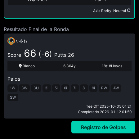
C
Axis Rarity: Neutral
Resultado Final de la Ronda
いさお
66
(-6)
Score
Putts 26
Blanco
6,364y
18/18Hoyos
Palos
1W
3W
3U
3i
5i
6i
7i
8i
9i
PW
AW
SW
Tee Off
2025-10-05 01:21
Completado
2026-01-12 01:59
Registro de Golpes