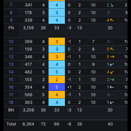
7
341
4
4
0
2
10
2
3U
8
178
3
3
0
2
10
0 -
6i
9
339
4
4
0
2
10
4
1W
FN
3,156
36
33
-3
13
20
10
369
4
3
-1
1
7
0 -
1W
11
156
3
3
0
2
8
5
7i
12
346
4
3
-1
1
10
5
1W
13
417
4
4
0
1
9
1
1W
14
482
5
5
0
2
10
4
1W
15
155
3
2
-1
1
10
3
7i
16
354
4
5
+1
2
10
1
1W
17
566
5
4
-1
1
10
0 -
1W
18
363
4
4
0
2
10
1
1W
BN
3,208
36
33
-3
13
20
Total
6,364
72
66
-6
26
40