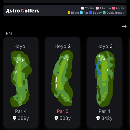
Cóndor
Albatros
Águila
Birdie
Par
Bogey
Doble Bogey
FN
Hoyo
1
Hoyo
2
Hoyo
3
Par 4
Par 5
Par 4
389y
508y
342y