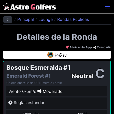
Principal
Lounge
Rondas Públicas
Detalles de la Ronda
Abrir en la App
Compartir
いさお
Bosque Esmeralda
#1
C
Neutral
Emerald Forest
#1
Colecciones: Basic 001 Emerald Forest
Viento 0-5m/s
Moderado
Reglas estándar
FN/BN 18H
Par
72